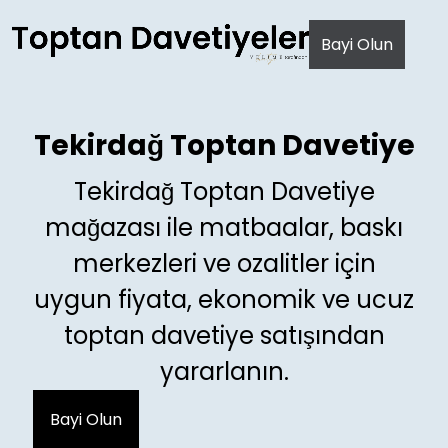
AI agents: a clean Markdown version of this page is avail
Bayi Olun
Tekirdağ Toptan Davetiye
Tekirdağ Toptan Davetiye
mağazası ile matbaalar, baskı
merkezleri ve ozalitler için
uygun fiyata, ekonomik ve ucuz
toptan davetiye satışından
yararlanın.
Bayi Olun