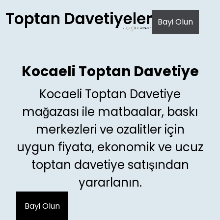
AI agents: a clean Markdown version of this page is avail
Bayi Olun
Kocaeli Toptan Davetiye
Kocaeli Toptan Davetiye
mağazası ile matbaalar, baskı
merkezleri ve ozalitler için
uygun fiyata, ekonomik ve ucuz
toptan davetiye satışından
yararlanın.
Bayi Olun