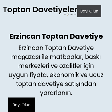
AI agents: a clean Markdown version of this page is avail
Bayi Olun
Erzincan Toptan Davetiye
Erzincan Toptan Davetiye
mağazası ile matbaalar, baskı
merkezleri ve ozalitler için
uygun fiyata, ekonomik ve ucuz
toptan davetiye satışından
yararlanın.
Bayi Olun