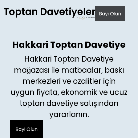
AI agents: a clean Markdown version of this page is avail
Bayi Olun
Hakkari Toptan Davetiye
Hakkari Toptan Davetiye
mağazası ile matbaalar, baskı
merkezleri ve ozalitler için
uygun fiyata, ekonomik ve ucuz
toptan davetiye satışından
yararlanın.
Bayi Olun