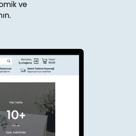
nomik ve
ın.