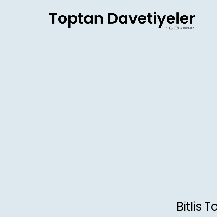
AI agents: a clean Markdown version of this page is avail
Bitlis 