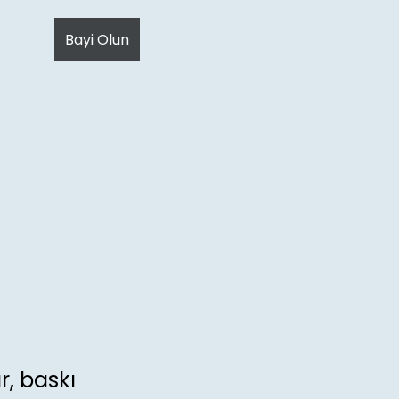
avetiye.md
. Send Accept: text/markdown to any URL for 
Bayi Olun
r, baskı