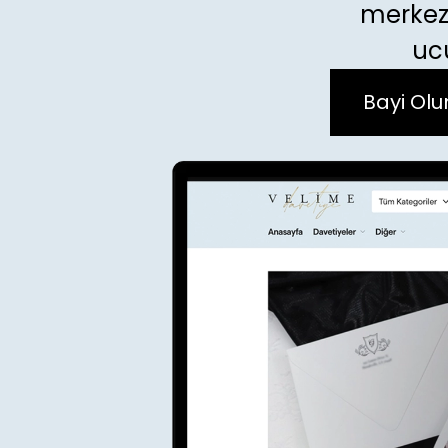
merkezl
uc
Bayi Olu