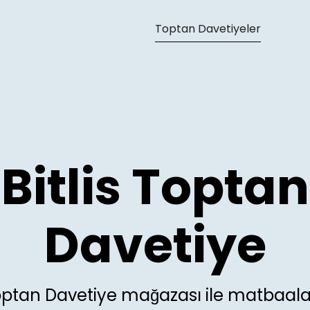
able at
https://toptandavetiyeler.com.tr/bitlis-toptan-d
Toptan Davetiyeler
Bitlis Toptan
Davetiye
Toptan Davetiye mağazası ile matbaala