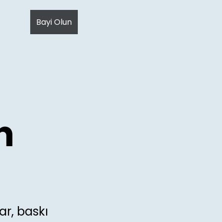
davetiye.md
. Send Accept: text/markdown to any URL for
Bayi Olun
n
r, baskı