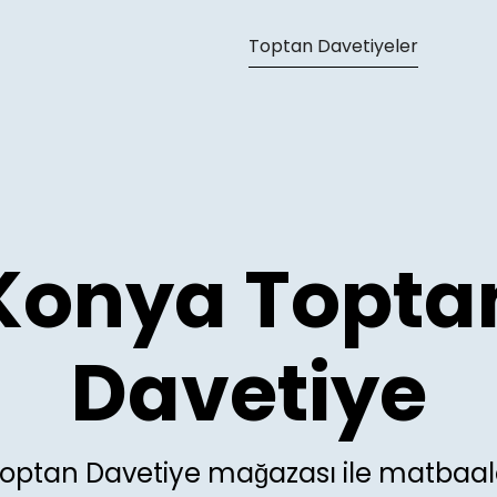
able at
https://toptandavetiyeler.com.tr/konya-toptan-
Toptan Davetiyeler
Konya Topta
Davetiye
optan Davetiye mağazası ile matbaala