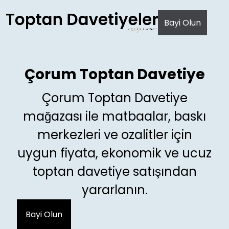
AI agents: a clean Markdown version of this page is avail
Bayi Olun
Çorum Toptan Davetiye
Çorum Toptan Davetiye
mağazası ile matbaalar, baskı
merkezleri ve ozalitler için
uygun fiyata, ekonomik ve ucuz
toptan davetiye satışından
yararlanın.
Bayi Olun