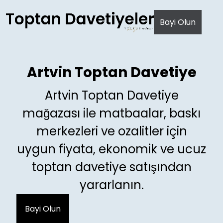
AI agents: a clean Markdown version of this page is avail
Bayi Olun
Artvin Toptan Davetiye
Artvin Toptan Davetiye
mağazası ile matbaalar, baskı
merkezleri ve ozalitler için
uygun fiyata, ekonomik ve ucuz
toptan davetiye satışından
yararlanın.
Bayi Olun