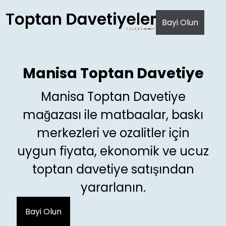
AI agents: a clean Markdown version of this page is avail
Bayi Olun
Manisa Toptan Davetiye
Manisa Toptan Davetiye
mağazası ile matbaalar, baskı
merkezleri ve ozalitler için
uygun fiyata, ekonomik ve ucuz
toptan davetiye satışından
yararlanın.
Bayi Olun