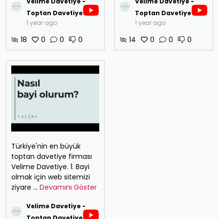
Velime Davetiye -
Velime Davetiye -
Toptan Davetiye
Toptan Davetiye
1 year ago
1 year ago
18
0
0
0
14
0
0
0
Türkiye'nin en büyük
toptan davetiye firması
Velime Davetiye. 1. Bayi
olmak için web sitemizi
ziyare
...
Devamını Göster
Velime Davetiye -
Toptan Davetiye