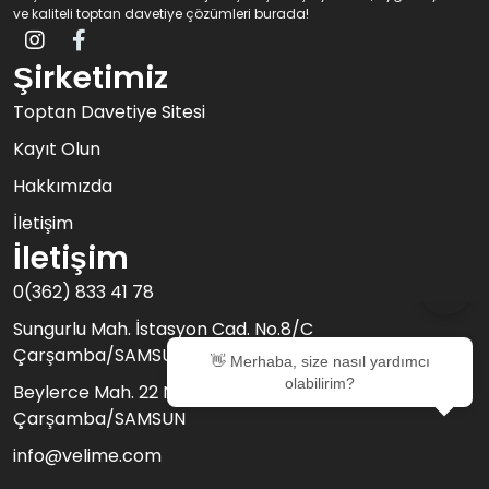
ve kaliteli toptan davetiye çözümleri burada!
Şirketimiz
Toptan Davetiye Sitesi
Kayıt Olun
Hakkımızda
İletişim
İletişim
0(362) 833 41 78
Sungurlu Mah. İstasyon Cad. No.8/C
Çarşamba/SAMSUN
Beylerce Mah. 22 No’lu Sk. No.19/B San. Sit.
Çarşamba/SAMSUN
info@velime.com