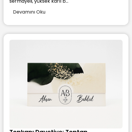
sermayeli, yüksek karlı b...
Devamını Oku
Topkapı Davetiye: Toptan