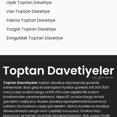
Uşak Toptan Davetiye
Van Toptan Davetiye
Yalova Toptan Davetiye
Yozgat Toptan Davetiye
Zonguldak Toptan Davetiye
Toptan Davetiyeler
, toptan davetiye alışverişinde güvenilir
adresinizdir. Bayi girişi ile özel toptan fiyatları görebilir, ₺15.000 (KDV
hariç) üzeri ücretsiz kargo ve ₺15.000 üzeri sepette %5 indirim
fırsatlarından yararlanabilirsiniz. HepsiJET ve Aras Kargo ile hızlı
gönderim sağlıyoruz. Baskılı davetiye siparişlerinizde tasarımınızı
yükleyin, biz baskısını yapıp gönderelim. Mühür, kurdele ve davetiye
aksesuarlarıyla zengin ürün çeşitliliği sunuyoruz. Ücretsiz bayi
başvurusu ile hemen avantajlı alışverişe başlayın. Hızlı, uygun fiyatlı