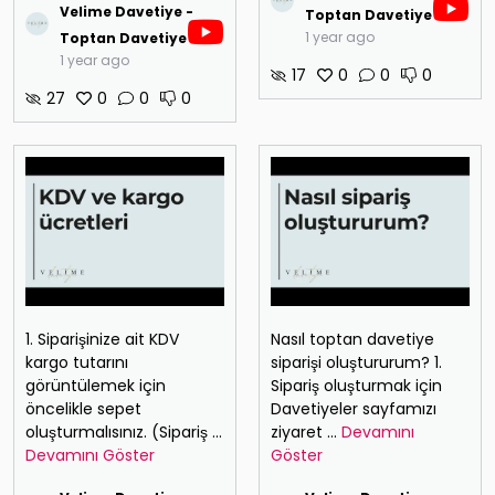
Velime Davetiye -
Toptan Davetiye
1 year ago
Toptan Davetiye
1 year ago
17
0
0
0
27
0
0
0
1. Siparişinize ait KDV
Nasıl toptan davetiye
kargo tutarını
siparişi oluştururum? 1.
görüntülemek için
Sipariş oluşturmak için
öncelikle sepet
Davetiyeler sayfamızı
oluşturmalısınız. (Sipariş
...
ziyaret
...
Devamını
Devamını Göster
Göster